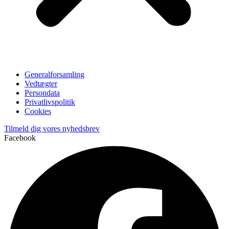
Generalforsamling
Vedtægter
Persondata
Privatlivspolitik
Cookies
Tilmeld dig vores nyhedsbrev
Facebook