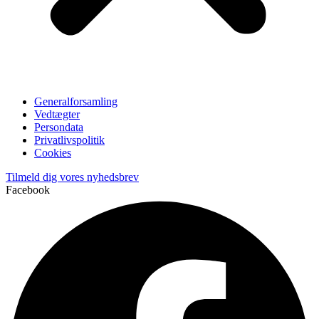
Generalforsamling
Vedtægter
Persondata
Privatlivspolitik
Cookies
Tilmeld dig vores nyhedsbrev
Facebook